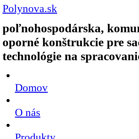
Polynova.sk
poľnohospodárska, komun
oporné konštrukcie pre s
technológie na spracovani
Domov
O nás
Produkty