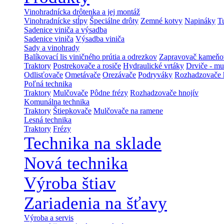
Vinohradnícka drôtenka a jej montáž
Vinohradnícke stĺpy
Špeciálne drôty
Zemné kotvy
Napináky
T
Sadenice viniča a výsadba
Sadenice viniča
Výsadba viniča
Sady a vinohrady
Balíkovací lis viničného prútia a odrezkov
Zapravovač kameňo
Traktory
Postrekovače a rosiče
Hydraulické vrtáky
Drviče - mu
Odlisťovače
Ometávače
Orezávače
Podryváky
Rozhadzovače 
Poľná technika
Traktory
Mulčovače
Pôdne frézy
Rozhadzovače hnojív
Komunálna technika
Traktory
Štiepkovače
Mulčovače na ramene
Lesná technika
Traktory
Frézy
Technika na sklade
Nová technika
Výroba štiav
Zariadenia na šťavy
Výroba a servis