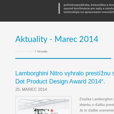
poľnohospodárska, komunálna a lesn
oporné konštrukcie pre sady a vinoh
technológie na spracovanie ovocných
Aktuality - Marec 2014
/
Hlavná stránka
Aktuality
Lamborghini Nitro vyhralo prestížnu 
Dot Product Design Award 2014“.
25. MAREC 2014
Značka Lamborghini 
zbierku o ďalšiu pre
Je to ďalšie ocenenie