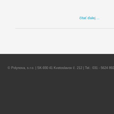
čítať ďalej ...
© Polynova, s.r.o. | SK-930 41 Kvetoslavov č. 212 | Tel.: 031 - 5624 892